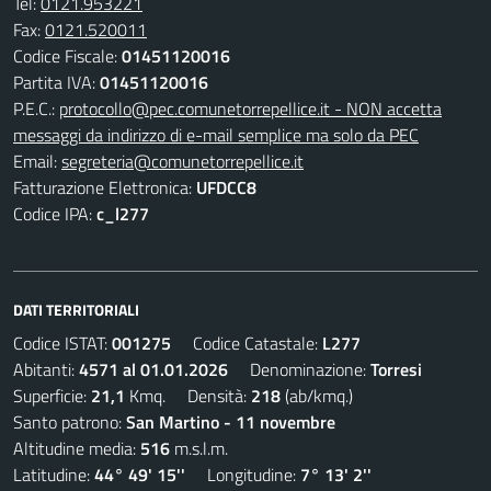
Tel:
0121.953221
Fax:
0121.520011
Codice Fiscale:
01451120016
Partita IVA:
01451120016
P.E.C.:
protocollo@pec.comunetorrepellice.it - NON accetta
messaggi da indirizzo di e-mail semplice ma solo da PEC
Email:
segreteria@comunetorrepellice.it
Fatturazione Elettronica:
UFDCC8
Codice IPA:
c_l277
DATI TERRITORIALI
Codice ISTAT:
001275
Codice Catastale:
L277
Abitanti:
4571 al 01.01.2026
Denominazione:
Torresi
Superficie:
21,1
Kmq. Densità:
218
(ab/kmq.)
Santo patrono:
San Martino - 11 novembre
Altitudine media:
516
m.s.l.m.
Latitudine:
44° 49' 15''
Longitudine:
7° 13' 2''