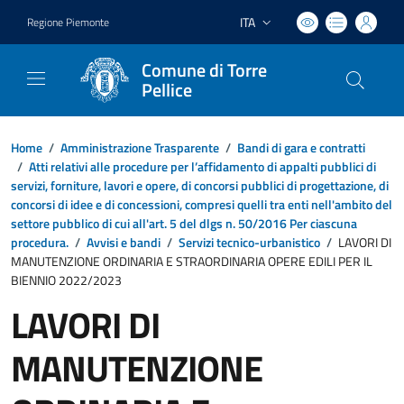
ITA
Regione Piemonte
Lingua attiva:
Comune di Torre
Pellice
Home
/
Amministrazione Trasparente
/
Bandi di gara e contratti
/
Atti relativi alle procedure per l’affidamento di appalti pubblici di
servizi, forniture, lavori e opere, di concorsi pubblici di progettazione, di
concorsi di idee e di concessioni, compresi quelli tra enti nell'ambito del
settore pubblico di cui all'art. 5 del dlgs n. 50/2016 Per ciascuna
procedura.
/
Avvisi e bandi
/
Servizi tecnico-urbanistico
/
LAVORI DI
MANUTENZIONE ORDINARIA E STRAORDINARIA OPERE EDILI PER IL
BIENNIO 2022/2023
LAVORI DI
MANUTENZIONE