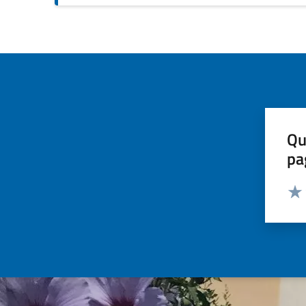
Qu
pa
Valut
Valu