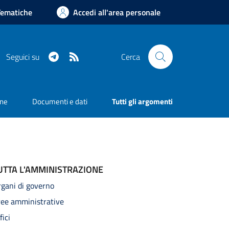
Tematiche
Accedi all'area personale
Telegram
RSS
Seguici su
Cerca
one
Documenti e dati
Tutti gli argomenti
UTTA L'AMMINISTRAZIONE
gani di governo
ree amministrative
fici