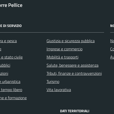
orre Pellice
E DI SERVIZIO
N
ra e pesca
Giustizia e sicurezza pubblica
No
e
Imprese e commercio
C
e stato civile
Mobilità e trasporti
Av
ubblici
Salute, benessere e assistenza
zioni
Tributi, finanze e contravvenzioni
 urbanistica
Turismo
e tempo libero
Vita lavorativa
ne e formazione
DATI TERRITORIALI