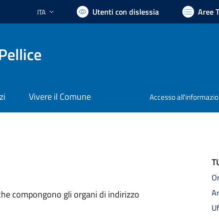
Utenti con dislessia
Aree 
ITA
Lingua attiva:
Pellice
zi
Vivere il Comune
Accesso all'informazi
T
Or
A
i che compongono gli organi di indirizzo
Uf