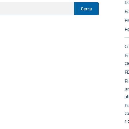
Do
Cerca
En
Pe
Po
Co
Pr
ce
F
Pi
ur
ab
Pi
co
ri