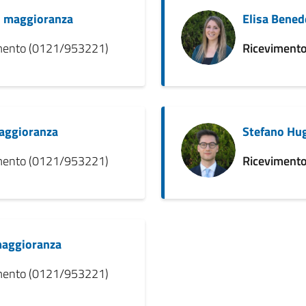
di maggioranza
Elisa Bened
amento (0121/953221)
Ricevimento
maggioranza
Stefano Hug
amento (0121/953221)
Ricevimento
 maggioranza
amento (0121/953221)