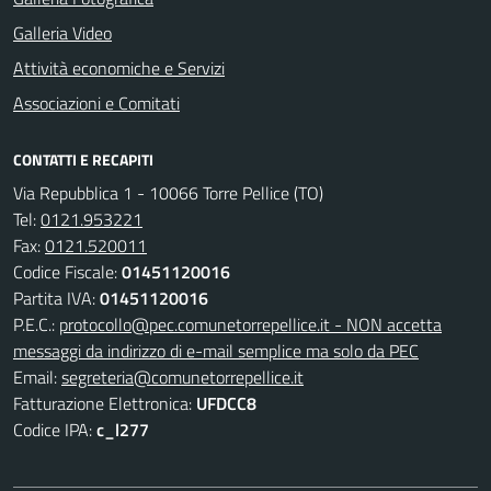
Galleria Video
Attività economiche e Servizi
Associazioni e Comitati
CONTATTI E RECAPITI
Via Repubblica 1 - 10066 Torre Pellice (TO)
Tel:
0121.953221
Fax:
0121.520011
Codice Fiscale:
01451120016
Partita IVA:
01451120016
P.E.C.:
protocollo@pec.comunetorrepellice.it - NON accetta
messaggi da indirizzo di e-mail semplice ma solo da PEC
Email:
segreteria@comunetorrepellice.it
Fatturazione Elettronica:
UFDCC8
Codice IPA:
c_l277