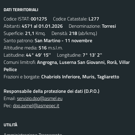
DATI TERRITORIALI
Codice ISTAT:
001275
Codice Catastale:
L277
Abitanti:
4571 al 01.01.2026
Denominazione:
Torresi
Superficie:
21,1
Kmq. Densità:
218
(ab/kmq.)
Santo patrono:
San Martino - 11 novembre
Altitudine media:
516
m.s.l.m.
Latitudine:
44° 49' 15''
Longitudine:
7° 13' 2''
Comuni limitrofi:
Angrogna, Luserna San Giovanni, Rorà, Villar
Pellice
Frazioni e borgate:
Chabriols Inferiore, Muris, Tagliaretto
Responsabile della protezione dei dati (D.P.O.)
Email:
servizio.dpo@asmel.eu
Pec:
dpo.asmel@asmepec.it
UTILITÀ