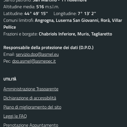
Altitudine media:
516
m.s.l.m.
Latitudine:
44° 49' 15''
Longitudine:
7° 13' 2''
Comuni limitrofi:
Angrogna, Luserna San Giovanni, Rorà, Villar
Pellice
Frazioni e borgate:
Chabriols Inferiore, Muris, Tagliaretto
Responsabile della protezione dei dati (D.P.O.)
Email:
servizio.dpo@asmel.eu
Pec:
dpo.asmel@asmepec.it
UTILITÀ
Amministrazione Trasparente
Dichiarazione di accessibilità
Piano di miglioramento del sito
Leggi le FAQ
Prenotazione Appuntamento