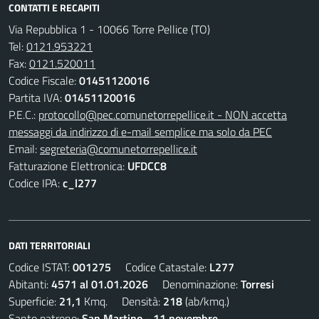
CONTATTI E RECAPITI
Via Repubblica 1 - 10066 Torre Pellice (TO)
Tel:
0121.953221
Fax:
0121.520011
Codice Fiscale:
01451120016
Partita IVA:
01451120016
P.E.C.:
protocollo@pec.comunetorrepellice.it - NON accetta
messaggi da indirizzo di e-mail semplice ma solo da PEC
Email:
segreteria@comunetorrepellice.it
Fatturazione Elettronica:
UFDCC8
Codice IPA:
c_l277
DATI TERRITORIALI
Codice ISTAT:
001275
Codice Catastale:
L277
Abitanti:
4571 al 01.01.2026
Denominazione:
Torresi
Superficie:
21,1
Kmq. Densità:
218
(ab/kmq.)
Santo patrono:
San Martino - 11 novembre