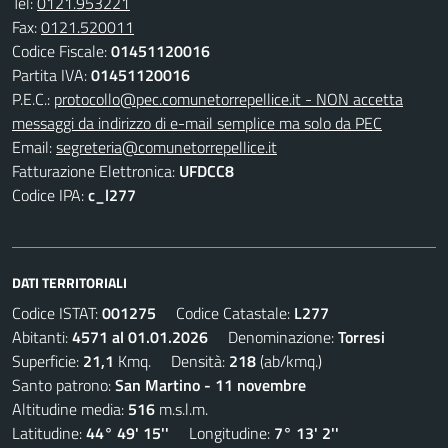
Tel:
0121.953221
Fax:
0121.520011
Codice Fiscale:
01451120016
Partita IVA:
01451120016
P.E.C.:
protocollo@pec.comunetorrepellice.it - NON accetta
messaggi da indirizzo di e-mail semplice ma solo da PEC
Email:
segreteria@comunetorrepellice.it
Fatturazione Elettronica:
UFDCC8
Codice IPA:
c_l277
DATI TERRITORIALI
Codice ISTAT:
001275
Codice Catastale:
L277
Abitanti:
4571 al 01.01.2026
Denominazione:
Torresi
Superficie:
21,1
Kmq. Densità:
218
(ab/kmq.)
Santo patrono:
San Martino - 11 novembre
Altitudine media:
516
m.s.l.m.
Latitudine:
44° 49' 15''
Longitudine:
7° 13' 2''