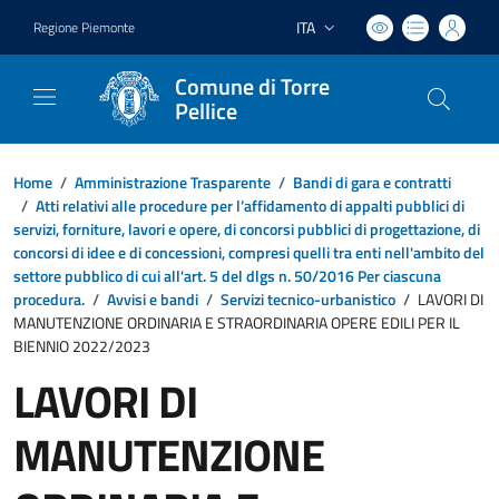
ITA
Regione Piemonte
Lingua attiva:
Comune di Torre
Pellice
Home
/
Amministrazione Trasparente
/
Bandi di gara e contratti
/
Atti relativi alle procedure per l’affidamento di appalti pubblici di
servizi, forniture, lavori e opere, di concorsi pubblici di progettazione, di
concorsi di idee e di concessioni, compresi quelli tra enti nell'ambito del
settore pubblico di cui all'art. 5 del dlgs n. 50/2016 Per ciascuna
procedura.
/
Avvisi e bandi
/
Servizi tecnico-urbanistico
/
LAVORI DI
MANUTENZIONE ORDINARIA E STRAORDINARIA OPERE EDILI PER IL
BIENNIO 2022/2023
LAVORI DI
MANUTENZIONE