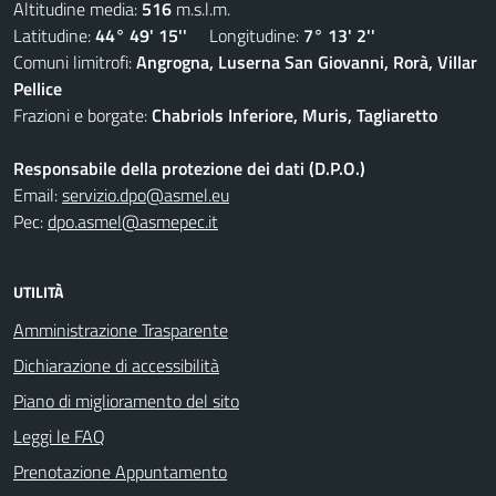
Altitudine media:
516
m.s.l.m.
Latitudine:
44° 49' 15''
Longitudine:
7° 13' 2''
Comuni limitrofi:
Angrogna, Luserna San Giovanni, Rorà, Villar
Pellice
Frazioni e borgate:
Chabriols Inferiore, Muris, Tagliaretto
Responsabile della protezione dei dati (D.P.O.)
Email:
servizio.dpo@asmel.eu
Pec:
dpo.asmel@asmepec.it
UTILITÀ
Amministrazione Trasparente
Dichiarazione di accessibilità
Piano di miglioramento del sito
Leggi le FAQ
Prenotazione Appuntamento