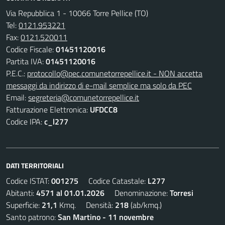
Via Repubblica 1 - 10066 Torre Pellice (TO)
Tel:
0121.953221
Fax:
0121.520011
Codice Fiscale:
01451120016
Partita IVA:
01451120016
P.E.C.:
protocollo@pec.comunetorrepellice.it - NON accetta
messaggi da indirizzo di e-mail semplice ma solo da PEC
Email:
segreteria@comunetorrepellice.it
Fatturazione Elettronica:
UFDCC8
Codice IPA:
c_l277
DATI TERRITORIALI
Codice ISTAT:
001275
Codice Catastale:
L277
Abitanti:
4571 al 01.01.2026
Denominazione:
Torresi
Superficie:
21,1
Kmq. Densità:
218
(ab/kmq.)
Santo patrono:
San Martino - 11 novembre