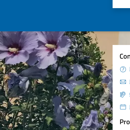
Valu
Con
Pro