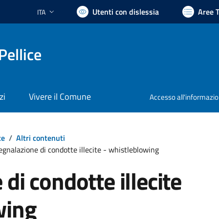
Utenti con dislessia
Aree 
ITA
Lingua attiva:
Pellice
zi
Vivere il Comune
Accesso all'informazi
te
/
Altri contenuti
egnalazione di condotte illecite - whistleblowing
di condotte illecite
wing