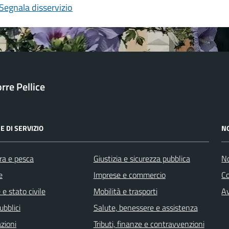
Segnala disservizio
orre Pellice
E DI SERVIZIO
N
ra e pesca
Giustizia e sicurezza pubblica
No
e
Imprese e commercio
C
e stato civile
Mobilità e trasporti
Av
ubblici
Salute, benessere e assistenza
zioni
Tributi, finanze e contravvenzioni