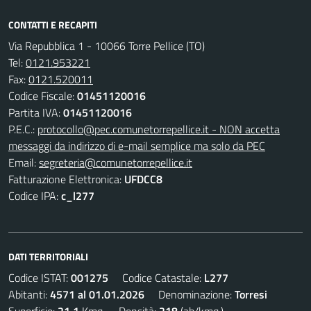
CONTATTI E RECAPITI
Via Repubblica 1 - 10066 Torre Pellice (TO)
Tel:
0121.953221
Fax:
0121.520011
Codice Fiscale:
01451120016
Partita IVA:
01451120016
P.E.C.:
protocollo@pec.comunetorrepellice.it - NON accetta
messaggi da indirizzo di e-mail semplice ma solo da PEC
Email:
segreteria@comunetorrepellice.it
Fatturazione Elettronica:
UFDCC8
Codice IPA:
c_l277
DATI TERRITORIALI
Codice ISTAT:
001275
Codice Catastale:
L277
Abitanti:
4571 al 01.01.2026
Denominazione:
Torresi