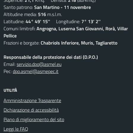
Superficie:
21,1
Kmq. Densità:
218
(ab/kmq.)
Santo patrono:
San Martino - 11 novembre
Altitudine media:
516
m.s.l.m.
Latitudine:
44° 49' 15''
Longitudine:
7° 13' 2''
Comuni limitrofi:
Angrogna, Luserna San Giovanni, Rorà, Villar
Pellice
Frazioni e borgate:
Chabriols Inferiore, Muris, Tagliaretto
Responsabile della protezione dei dati (D.P.O.)
Email:
servizio.dpo@asmel.eu
Pec:
dpo.asmel@asmepec.it
UTILITÀ
Amministrazione Trasparente
Dichiarazione di accessibilità
Piano di miglioramento del sito
Leggi le FAQ