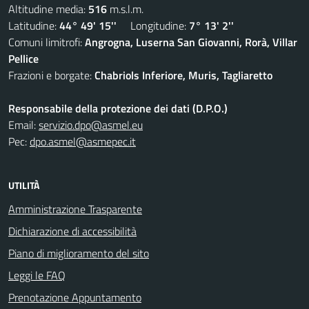
Altitudine media:
516
m.s.l.m.
Latitudine:
44° 49' 15''
Longitudine:
7° 13' 2''
Comuni limitrofi:
Angrogna, Luserna San Giovanni, Rorà, Villar
Pellice
Frazioni e borgate:
Chabriols Inferiore, Muris, Tagliaretto
Responsabile della protezione dei dati (D.P.O.)
Email:
servizio.dpo@asmel.eu
Pec:
dpo.asmel@asmepec.it
UTILITÀ
Amministrazione Trasparente
Dichiarazione di accessibilità
Piano di miglioramento del sito
Leggi le FAQ
Prenotazione Appuntamento