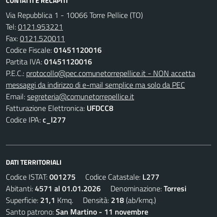
CONTATTI E RECAPITI
Via Repubblica 1 - 10066 Torre Pellice (TO)
Tel:
0121.953221
Fax:
0121.520011
Codice Fiscale:
01451120016
Partita IVA:
01451120016
P.E.C.:
protocollo@pec.comunetorrepellice.it - NON accetta
messaggi da indirizzo di e-mail semplice ma solo da PEC
Email:
segreteria@comunetorrepellice.it
Fatturazione Elettronica:
UFDCC8
Codice IPA:
c_l277
DATI TERRITORIALI
Codice ISTAT:
001275
Codice Catastale:
L277
Abitanti:
4571 al 01.01.2026
Denominazione:
Torresi
Superficie:
21,1
Kmq. Densità:
218
(ab/kmq.)
Santo patrono:
San Martino - 11 novembre