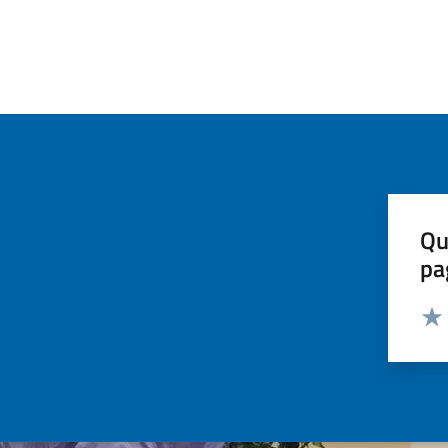
Qu
pa
Valut
Valu