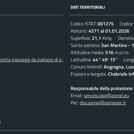
DATI TERRITORIALI
Codice ISTAT:
001275
Codice C
Abitanti:
4571 al 01.01.2026
D
Superficie:
21,1
Kmq. Densità
Santo patrono:
San Martino - 
Altitudine media:
516
m.s.l.m.
etta messaggi da indirizzo di e-
Latitudine:
44° 49' 15''
Longit
Comuni limitrofi:
Angrogna, Luse
Frazioni e borgate:
Chabriols Inf
Responsabile della protezione d
Email:
servizio.dpo@asmel.eu
Pec:
dpo.asmel@asmepec.it
I