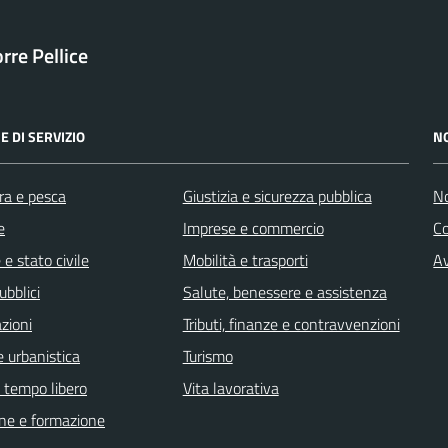
orre Pellice
E DI SERVIZIO
N
ra e pesca
Giustizia e sicurezza pubblica
No
e
Imprese e commercio
C
e stato civile
Mobilità e trasporti
Av
ubblici
Salute, benessere e assistenza
zioni
Tributi, finanze e contravvenzioni
 urbanistica
Turismo
e tempo libero
Vita lavorativa
ne e formazione