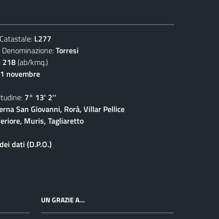
atastale:
L277
enominazione:
Torresi
:
218
(ab/kmq.)
11 novembre
udine:
7° 13' 2''
rna San Giovanni, Rorà, Villar Pellice
eriore, Muris, Tagliaretto
ei dati (D.P.O.)
UN GRAZIE A...