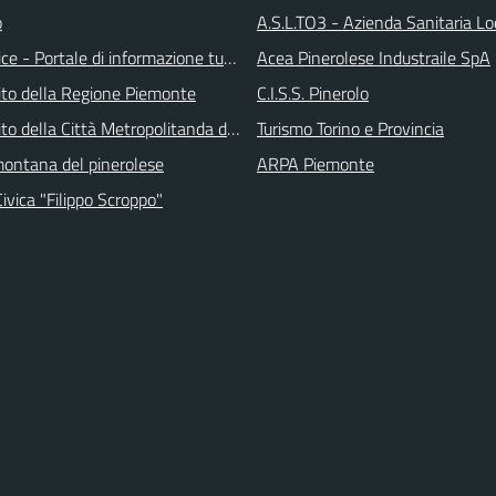
o
A.S.L.TO3 - Azienda Sanitaria Lo
ice - Portale di informazione turstica
Acea Pinerolese Industraile SpA
 sito della Regione Piemonte
C.I.S.S. Pinerolo
 sito della Città Metropolitanda di Torino
Turismo Torino e Provincia
ontana del pinerolese
ARPA Piemonte
Civica "Filippo Scroppo"