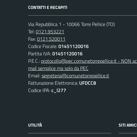
CONTATTI E RECAPITI
Via Repubblica 1 - 10066 Torre Pellice (TO)
Tel:
0121.953221
Fax:
0121.520011
Codice Fiscale:
01451120016
Partita IVA:
01451120016
P.E.C.:
protocollo@pec.comunetorrepellice.it - NON acc
mail semplice ma solo da PEC
Email:
segreteria@comunetorrepellice.it
Fatturazione Elettronica:
UFDCC8
Codice IPA:
c_l277
UTILITÀ
SITI AMIC