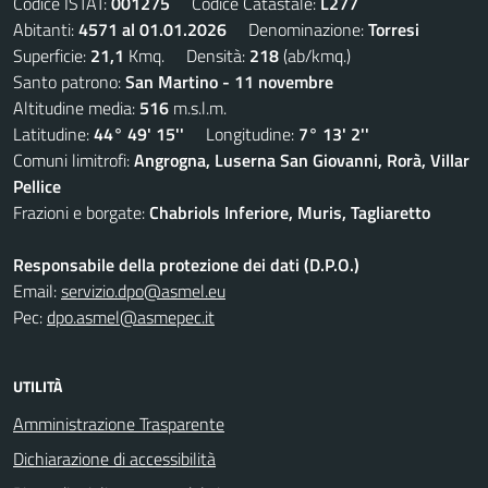
Codice ISTAT:
001275
Codice Catastale:
L277
Abitanti:
4571 al 01.01.2026
Denominazione:
Torresi
Superficie:
21,1
Kmq. Densità:
218
(ab/kmq.)
Santo patrono:
San Martino - 11 novembre
Altitudine media:
516
m.s.l.m.
Latitudine:
44° 49' 15''
Longitudine:
7° 13' 2''
Comuni limitrofi:
Angrogna, Luserna San Giovanni, Rorà, Villar
Pellice
Frazioni e borgate:
Chabriols Inferiore, Muris, Tagliaretto
Responsabile della protezione dei dati (D.P.O.)
Email:
servizio.dpo@asmel.eu
Pec:
dpo.asmel@asmepec.it
UTILITÀ
Amministrazione Trasparente
Dichiarazione di accessibilità