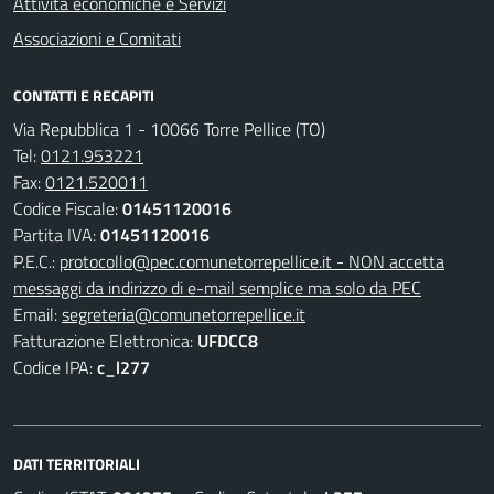
Attività economiche e Servizi
Associazioni e Comitati
CONTATTI E RECAPITI
Via Repubblica 1 - 10066 Torre Pellice (TO)
Tel:
0121.953221
Fax:
0121.520011
Codice Fiscale:
01451120016
Partita IVA:
01451120016
P.E.C.:
protocollo@pec.comunetorrepellice.it - NON accetta
messaggi da indirizzo di e-mail semplice ma solo da PEC
Email:
segreteria@comunetorrepellice.it
Fatturazione Elettronica:
UFDCC8
Codice IPA:
c_l277
DATI TERRITORIALI