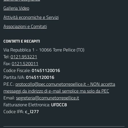
Galleria Video
Attività economiche e Servizi
Associazioni e Comitati
CONTATTI E RECAPITI
Via Repubblica 1 - 10066 Torre Pellice (TO)
Tel:
0121.953221
Fax:
0121.520011
Codice Fiscale:
01451120016
Partita IVA:
01451120016
P.E.C.:
protocollo@pec.comunetorrepellice.it - NON accetta
messaggi da indirizzo di e-mail semplice ma solo da PEC
Email:
segreteria@comunetorrepellice.it
Fatturazione Elettronica:
UFDCC8
Codice IPA:
c_l277