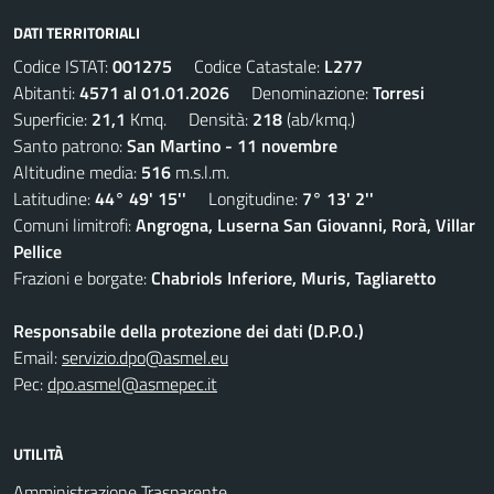
DATI TERRITORIALI
Codice ISTAT:
001275
Codice Catastale:
L277
Abitanti:
4571 al 01.01.2026
Denominazione:
Torresi
Superficie:
21,1
Kmq. Densità:
218
(ab/kmq.)
Santo patrono:
San Martino - 11 novembre
Altitudine media:
516
m.s.l.m.
Latitudine:
44° 49' 15''
Longitudine:
7° 13' 2''
Comuni limitrofi:
Angrogna, Luserna San Giovanni, Rorà, Villar
Pellice
Frazioni e borgate:
Chabriols Inferiore, Muris, Tagliaretto
Responsabile della protezione dei dati (D.P.O.)
Email:
servizio.dpo@asmel.eu
Pec:
dpo.asmel@asmepec.it
UTILITÀ
Amministrazione Trasparente