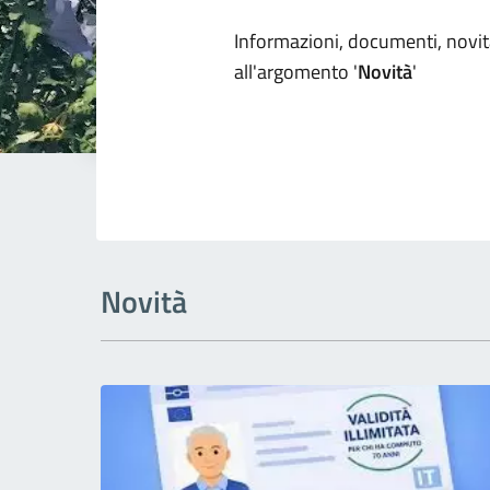
Dettagli arg
Informazioni, documenti, novità
all'argomento '
Novità
'
Novità