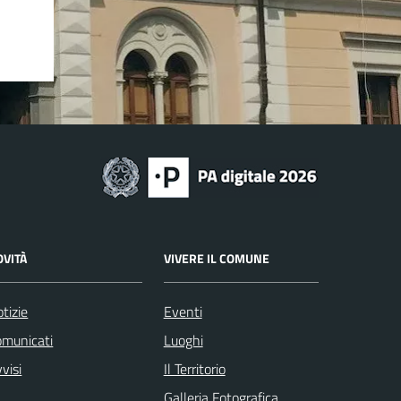
OVITÀ
VIVERE IL COMUNE
tizie
Eventi
omunicati
Luoghi
visi
Il Territorio
Galleria Fotografica