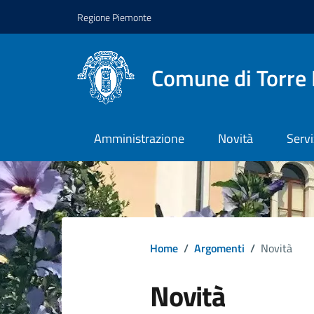
Regione Piemonte
Comune di Torre 
Amministrazione
Novità
Servi
Home
/
Argomenti
/
Novità
Novità