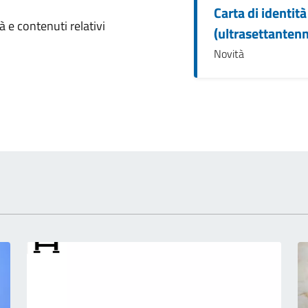
Carta di identit
omento
 e contenuti relativi
(ultrasettantenn
Novità