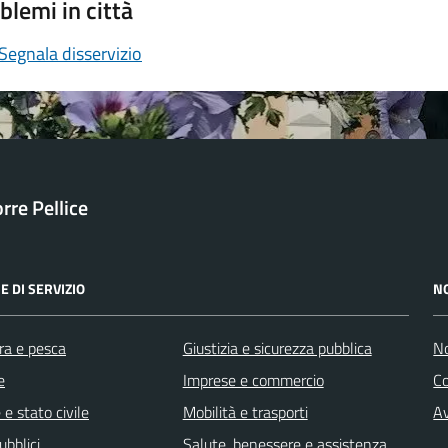
blemi in città
Segnala disservizio
orre Pellice
E DI SERVIZIO
N
ra e pesca
Giustizia e sicurezza pubblica
No
e
Imprese e commercio
C
e stato civile
Mobilità e trasporti
Av
ubblici
Salute, benessere e assistenza