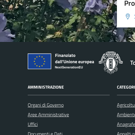
Pro
T
AMMINISTRAZIONE
CATEGORI
Organi di Governo
Agricoltu
Aree Amministrative
Ambient
Uffici
Anagrafe 
Documenti e Dati
Appalti p