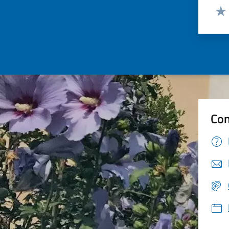
Valut
Valu
Con