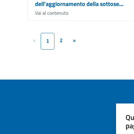
dell'aggiornamento della sottose...
Vai al contenuto
«
2
»
1
Qu
pa