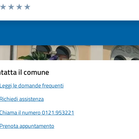
a da 1 a 5 stelle la pagina
ta 1 stelle su 5
Valuta 2 stelle su 5
Valuta 3 stelle su 5
Valuta 4 stelle su 5
Valuta 5 stelle su 5
tatta il comune
Leggi le domande frequenti
Richiedi assistenza
Chiama il numero 0121.953221
Prenota appuntamento