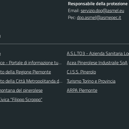
Responsabile della protezione d
Email:
servizio.dpo@asmel.eu
Pec:
dpo.asmel@asmepec.it
I
o
A.S.L.TO3 - Azienda Sanitaria Lo
ice - Portale di informazione turstica
Acea Pinerolese Industraile SpA
 sito della Regione Piemonte
C.I.S.S. Pinerolo
 sito della Città Metropolitanda di Torino
Turismo Torino e Provincia
ontana del pinerolese
ARPA Piemonte
Civica "Filippo Scroppo"