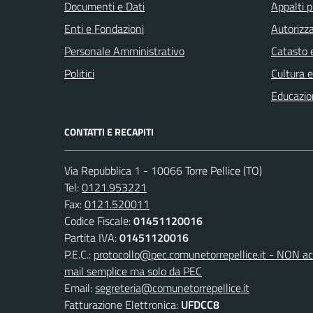
Documenti e Dati
Appalti p
Enti e Fondazioni
Autorizza
Personale Amministrativo
Catasto e
Politici
Cultura 
Educazio
CONTATTI E RECAPITI
Via Repubblica 1 - 10066 Torre Pellice (TO)
Tel:
0121.953221
Fax:
0121.520011
Codice Fiscale:
01451120016
Partita IVA:
01451120016
P.E.C.:
protocollo@pec.comunetorrepellice.it - NON acc
mail semplice ma solo da PEC
Email:
segreteria@comunetorrepellice.it
Fatturazione Elettronica:
UFDCC8