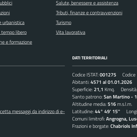
ubblici
Salute, benessere e assistenza
zioni
Tributi, finanze e contravvenzioni
 urbanistica
Turismo
e tempo libero
Vita lavorativa
ne e formazione
DATI TERRITORIALI
Codice ISTAT:
001275
Codice C
Abitanti:
4571 al 01.01.2026
D
Superficie:
21,1
Kmq. Densità
Santo patrono:
San Martino - 
Altitudine media:
516
m.s.l.m.
etta messaggi da indirizzo di e-
Latitudine:
44° 49' 15''
Longit
Comuni limitrofi:
Angrogna, Luse
Frazioni e borgate:
Chabriols Inf