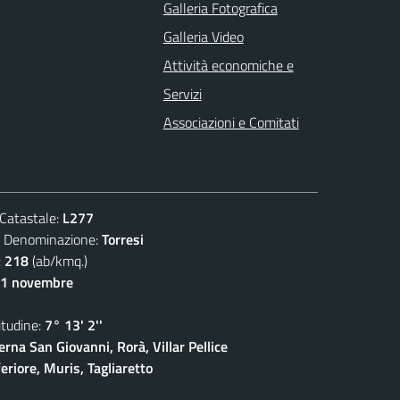
Galleria Fotografica
Galleria Video
Attività economiche e
Servizi
Associazioni e Comitati
atastale:
L277
enominazione:
Torresi
:
218
(ab/kmq.)
11 novembre
udine:
7° 13' 2''
rna San Giovanni, Rorà, Villar Pellice
eriore, Muris, Tagliaretto