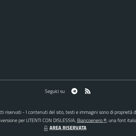
Telegram
RSS
Seguici su
ritti riservati - I contenuti del sito, testi e immagini sono di proprie
lla versione per UTENTI CON DISLESSIA,
Biancoenero ®
, una font itali
AREA RISERVATA