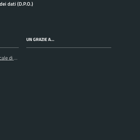
ei dati (D.P.O.)
UN GRAZIE A...
cale di Collegno e Pinerolo