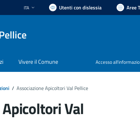
Utenti con dislessia
Aree 
ITA
Lingua attiva:
Pellice
zi
Vivere il Comune
Accesso all'informazi
zioni
/
Associazione Apicoltori Val Pellice
Apicoltori Val