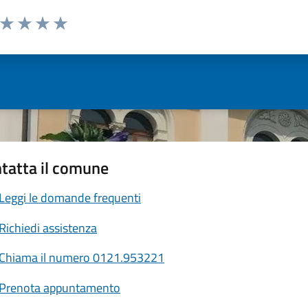
a da 1 a 5 stelle la pagina
ta 1 stelle su 5
Valuta 2 stelle su 5
Valuta 3 stelle su 5
Valuta 4 stelle su 5
Valuta 5 stelle su 5
tatta il comune
Leggi le domande frequenti
Richiedi assistenza
Chiama il numero 0121.953221
Prenota appuntamento