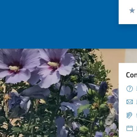
Valut
Valu
Con