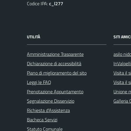
Codice IPA:
c_l277
UTILITÀ
SITI AMIC
Amministrazione Trasparente
asilo nid
Dichiarazione di accessibilità
InValpell
Piano di miglioramento del sito
Visita il
Leggi le FAQ
Visita il
Prenotazione Appuntamento
Unione m
Segnalazione Disservizio
Galleria 
Richiesta d'Assistenza
Bacheca Servizi
Statuto Comunale