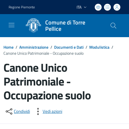
ITA
Regione Piemonte
Lingua attiva:
Comune di Torre
Pellice
Home
/
Amministrazione
/
Documenti e Dati
/
Modulistica
/
Canone Unico Patrimoniale - Occupazione suolo
Canone Unico
Patrimoniale -
Occupazione suolo
Dettagli del documento
Condividi
Vedi azioni