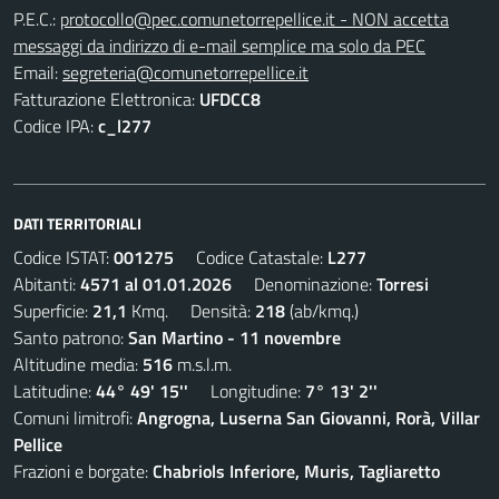
P.E.C.:
protocollo@pec.comunetorrepellice.it - NON accetta
messaggi da indirizzo di e-mail semplice ma solo da PEC
Email:
segreteria@comunetorrepellice.it
Fatturazione Elettronica:
UFDCC8
Codice IPA:
c_l277
DATI TERRITORIALI
Codice ISTAT:
001275
Codice Catastale:
L277
Abitanti:
4571 al 01.01.2026
Denominazione:
Torresi
Superficie:
21,1
Kmq. Densità:
218
(ab/kmq.)
Santo patrono:
San Martino - 11 novembre
Altitudine media:
516
m.s.l.m.
Latitudine:
44° 49' 15''
Longitudine:
7° 13' 2''
Comuni limitrofi:
Angrogna, Luserna San Giovanni, Rorà, Villar
Pellice
Frazioni e borgate:
Chabriols Inferiore, Muris, Tagliaretto