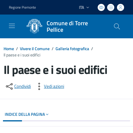
ITA
Regione Piemonte
Lingua attiva:
Comune di Torre
Pellice
Home
/
Vivere il Comune
/
Galleria fotografica
/
Il paese e i suoi edifici
Il paese e i suoi edifici
Dettagli del documento
Condividi
Vedi azioni
INDICE DELLA PAGINA