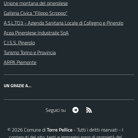
Unione montana del pinerolese
Galleria Civica "Filippo Scroppo"
A.S.L.TO3 - Azienda Sanitaria Locale di Collegno e Pinerolo
Acea Pinerolese Industraile SpA
C.I.S.S. Pinerolo
Turismo Torino e Provincia
ARPA Piemonte
UN GRAZIE A...
Telegram
RSS
Seguici su
©
2026
Comune di
Torre Pellice
- Tutti i diritti riservati - I
contenuti del sito, testi e immagini sono di proprietà del