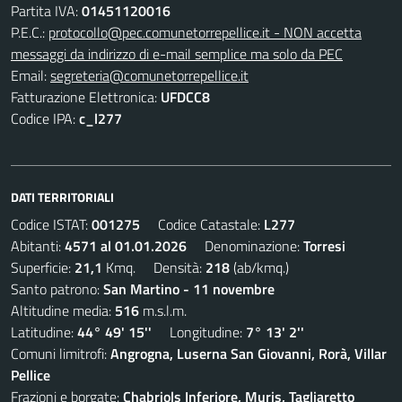
Partita IVA:
01451120016
P.E.C.:
protocollo@pec.comunetorrepellice.it - NON accetta
messaggi da indirizzo di e-mail semplice ma solo da PEC
Email:
segreteria@comunetorrepellice.it
Fatturazione Elettronica:
UFDCC8
Codice IPA:
c_l277
DATI TERRITORIALI
Codice ISTAT:
001275
Codice Catastale:
L277
Abitanti:
4571 al 01.01.2026
Denominazione:
Torresi
Superficie:
21,1
Kmq. Densità:
218
(ab/kmq.)
Santo patrono:
San Martino - 11 novembre
Altitudine media:
516
m.s.l.m.
Latitudine:
44° 49' 15''
Longitudine:
7° 13' 2''
Comuni limitrofi:
Angrogna, Luserna San Giovanni, Rorà, Villar
Pellice
Frazioni e borgate:
Chabriols Inferiore, Muris, Tagliaretto