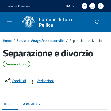
ITA
Regione Piemonte
Lingua attiva:
Comune di Torre
Pellice
Home
/
Servizi
/
Anagrafe e stato civile
/
Separazione e divorzio
Separazione e divorzio
Servizio Attivo
Dettagli del documento
Condividi
Vedi azioni
INDICE DELLA PAGINA