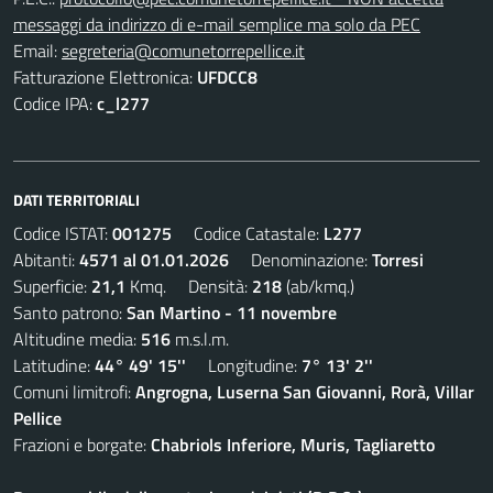
messaggi da indirizzo di e-mail semplice ma solo da PEC
Email:
segreteria@comunetorrepellice.it
Fatturazione Elettronica:
UFDCC8
Codice IPA:
c_l277
DATI TERRITORIALI
Codice ISTAT:
001275
Codice Catastale:
L277
Abitanti:
4571 al 01.01.2026
Denominazione:
Torresi
Superficie:
21,1
Kmq. Densità:
218
(ab/kmq.)
Santo patrono:
San Martino - 11 novembre
Altitudine media:
516
m.s.l.m.
Latitudine:
44° 49' 15''
Longitudine:
7° 13' 2''
Comuni limitrofi:
Angrogna, Luserna San Giovanni, Rorà, Villar
Pellice
Frazioni e borgate:
Chabriols Inferiore, Muris, Tagliaretto