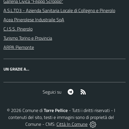
Galleria Civica "Filippo Scroppo"
A.S.L.TO3 - Azienda Sanitaria Locale di Collegno e Pinerolo
Acea Pinerolese Industraile SpA
C.I.S.S. Pinerolo
Turismo Torino e Provincia
ARPA Piemonte
UN GRAZIE A...
Telegram
RSS
Seguici su
©
2026
Comune di
Torre Pellice
- Tutti i diritti riservati - I
contenuti del sito, testi e immagini sono di proprietà del
Comune - CMS:
Città In Comune