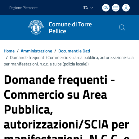
ITA
Regione Piemonte
Lingua attiva:
Comune di Torre
Pellice
Home
/
Amministrazione
/
Documenti e Dati
/
Domande frequenti (
Commercio su area pubblica, autorizzazioni/scia
per manifestazioni, n.c.c. e tulps (polizia locale)
)
Domande frequenti -
Commercio su Area
Pubblica,
autorizzazioni/SCIA per
manifestazioni, N.C.C. e