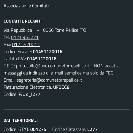
Associazioni e Comitati
CONTATTI E RECAPITI
Via Repubblica 1 - 10066 Torre Pellice (TO)
Tel:
0121.953221
Fax:
0121.520011
Codice Fiscale:
01451120016
Partita IVA:
01451120016
P.E.C.:
protocollo@pec.comunetorrepellice.it - NON accetta
messaggi da indirizzo di e-mail semplice ma solo da PEC
Email:
segreteria@comunetorrepellice.it
Fatturazione Elettronica:
UFDCC8
Codice IPA:
c_l277
DATI TERRITORIALI
Codice ISTAT:
001275
Codice Catastale:
L277