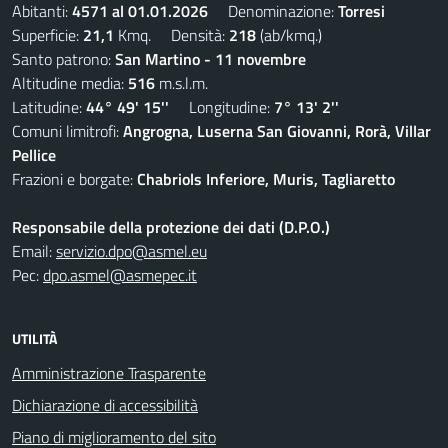
Abitanti:
4571 al 01.01.2026
Denominazione:
Torresi
Superficie:
21,1
Kmq. Densità:
218
(ab/kmq.)
Santo patrono:
San Martino - 11 novembre
Altitudine media:
516
m.s.l.m.
Latitudine:
44° 49' 15''
Longitudine:
7° 13' 2''
Comuni limitrofi:
Angrogna, Luserna San Giovanni, Rorà, Villar
Pellice
Frazioni e borgate:
Chabriols Inferiore, Muris, Tagliaretto
Responsabile della protezione dei dati (D.P.O.)
Email:
servizio.dpo@asmel.eu
Pec:
dpo.asmel@asmepec.it
UTILITÀ
Amministrazione Trasparente
Dichiarazione di accessibilità
Piano di miglioramento del sito