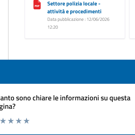
Settore polizia locale -
attività e procedimenti
Data pubblicazione : 12/06/2026
12:20
anto sono chiare le informazioni su questa
gina?
a da 1 a 5 stelle la pagina
ta 1 stelle su 5
Valuta 2 stelle su 5
Valuta 3 stelle su 5
Valuta 4 stelle su 5
Valuta 5 stelle su 5