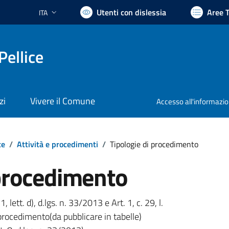
Utenti con dislessia
Aree 
ITA
Lingua attiva:
Pellice
zi
Vivere il Comune
Accesso all'informazi
te
/
Attività e procedimenti
/
Tipologie di procedimento
 procedimento
1, lett. d), d.lgs. n. 33/2013 e Art. 1, c. 29, l.
procedimento(da pubblicare in tabelle)