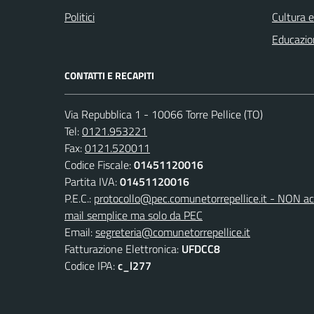
Politici
Cultura 
Educazio
CONTATTI E RECAPITI
Via Repubblica 1 - 10066 Torre Pellice (TO)
Tel:
0121.953221
Fax:
0121.520011
Codice Fiscale:
01451120016
Partita IVA:
01451120016
P.E.C.:
protocollo@pec.comunetorrepellice.it - NON acc
mail semplice ma solo da PEC
Email:
segreteria@comunetorrepellice.it
Fatturazione Elettronica:
UFDCC8
Codice IPA:
c_l277