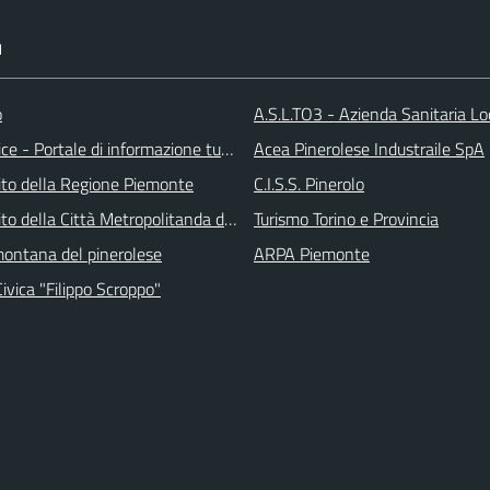
I
o
A.S.L.TO3 - Azienda Sanitaria Lo
ice - Portale di informazione turstica
Acea Pinerolese Industraile SpA
 sito della Regione Piemonte
C.I.S.S. Pinerolo
 sito della Città Metropolitanda di Torino
Turismo Torino e Provincia
ontana del pinerolese
ARPA Piemonte
Civica "Filippo Scroppo"