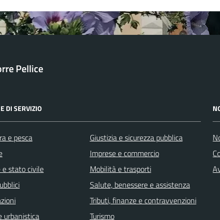
orre Pellice
E DI SERVIZIO
N
ra e pesca
Giustizia e sicurezza pubblica
No
e
Imprese e commercio
C
e stato civile
Mobilità e trasporti
Av
ubblici
Salute, benessere e assistenza
zioni
Tributi, finanze e contravvenzioni
 urbanistica
Turismo