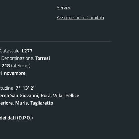
Servizi
Associazioni e Comitati
atastale:
L277
enominazione:
Torresi
:
218
(ab/kmq.)
11 novembre
udine:
7° 13' 2''
rna San Giovanni, Rorà, Villar Pellice
eriore, Muris, Tagliaretto
ei dati (D.P.O.)