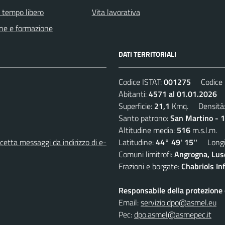
e tempo libero
Vita lavorativa
ne e formazione
DATI TERRITORIALI
Codice ISTAT:
001275
Codice C
Abitanti:
4571 al 01.01.2026
D
Superficie:
21,1
Kmq. Densità
Santo patrono:
San Martino - 
Altitudine media:
516
m.s.l.m.
etta messaggi da indirizzo di e-
Latitudine:
44° 49' 15''
Longit
Comuni limitrofi:
Angrogna, Luse
Frazioni e borgate:
Chabriols Inf
Responsabile della protezione d
Email:
servizio.dpo@asmel.eu
Pec:
dpo.asmel@asmepec.it