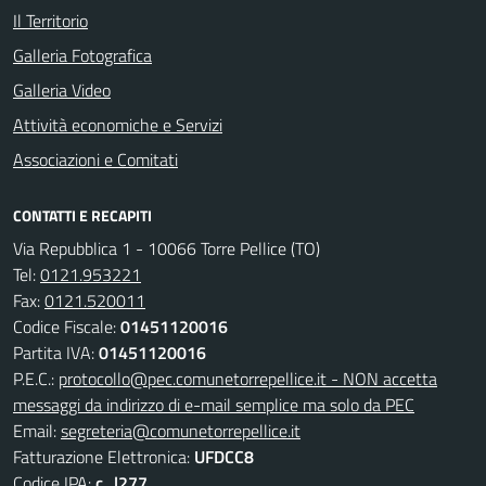
Il Territorio
Galleria Fotografica
Galleria Video
Attività economiche e Servizi
Associazioni e Comitati
CONTATTI E RECAPITI
Via Repubblica 1 - 10066 Torre Pellice (TO)
Tel:
0121.953221
Fax:
0121.520011
Codice Fiscale:
01451120016
Partita IVA:
01451120016
P.E.C.:
protocollo@pec.comunetorrepellice.it - NON accetta
messaggi da indirizzo di e-mail semplice ma solo da PEC
Email:
segreteria@comunetorrepellice.it
Fatturazione Elettronica:
UFDCC8
Codice IPA:
c_l277