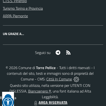
C.I.S.S. Pinerolo
Turismo Torino e Provincia
ARPA Piemonte
UN GRAZIE A...
Telegram
RSS
Seguici su
©
2026
Comune di
Torre Pellice
- Tutti i diritti riservati - I
contenuti del sito, testi e immagini sono di proprietà del
Comune - CMS:
Città In Comune
Questo sito utilizza, nella versione per UTENTI CON
DISLESSIA,
Biancoenero ®
, una font italiana ad Alta
Leggibilità.
Reimposta
AREA RISERVATA
tutto