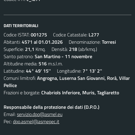
DATI TERRITORIALI
Codice ISTAT:
001275
Codice Catastale:
L277
Abitanti:
4571 al 01.01.2026
Denominazione:
Torresi
Superficie:
21,1
Kmq. Densità:
218
(ab/kmq.)
Santo patrono:
San Martino - 11 novembre
Altitudine media:
516
m.s.l.m.
Latitudine:
44° 49' 15''
Longitudine:
7° 13' 2''
Comuni limitrofi:
Angrogna, Luserna San Giovanni, Rorà, Villar
Pellice
Frazioni e borgate:
Chabriols Inferiore, Muris, Tagliaretto
Responsabile della protezione dei dati (D.P.O.)
Email:
servizio.dpo@asmel.eu
Pec:
dpo.asmel@asmepec.it