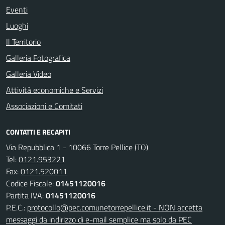
Eventi
Luoghi
Il Territorio
Galleria Fotografica
Galleria Video
Attività economiche e Servizi
Associazioni e Comitati
CONTATTI E RECAPITI
Via Repubblica 1 - 10066 Torre Pellice (TO)
Tel:
0121.953221
Fax:
0121.520011
Codice Fiscale:
01451120016
Partita IVA:
01451120016
P.E.C.:
protocollo@pec.comunetorrepellice.it - NON accetta
messaggi da indirizzo di e-mail semplice ma solo da PEC