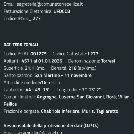
Email:
segreteria@comunetorrepellice.it
Fatturazione Elettronica:
UFDCC8
Codice IPA:
c_l277
DATI TERRITORIALI
Codice ISTAT:
001275
Codice Catastale:
L277
Abitanti:
4571 al 01.01.2026
Denominazione:
Torresi
Superficie:
21,1
Kmq. Densità:
218
(ab/kmq.)
Santo patrono:
San Martino - 11 novembre
Altitudine media:
516
m.s.l.m.
Latitudine:
44° 49' 15''
Longitudine:
7° 13' 2''
Comuni limitrofi:
Angrogna, Luserna San Giovanni, Rorà, Villar
Pellice
Frazioni e borgate:
Chabriols Inferiore, Muris, Tagliaretto
Responsabile della protezione dei dati (D.P.O.)
Email:
servizio.dpo@asmel.eu