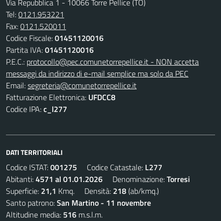
Via Repubblica 1 - 10066 Torre Pellice (TO)
Tel:
0121.953221
Fax:
0121.520011
Codice Fiscale:
01451120016
Partita IVA:
01451120016
P.E.C.:
protocollo@pec.comunetorrepellice.it - NON accetta
messaggi da indirizzo di e-mail semplice ma solo da PEC
Email:
segreteria@comunetorrepellice.it
Fatturazione Elettronica:
UFDCC8
Codice IPA:
c_l277
DATI TERRITORIALI
Codice ISTAT:
001275
Codice Catastale:
L277
Abitanti:
4571 al 01.01.2026
Denominazione:
Torresi
Superficie:
21,1
Kmq. Densità:
218
(ab/kmq.)
Santo patrono:
San Martino - 11 novembre
Altitudine media:
516
m.s.l.m.