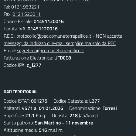
Tel:
0121.953221
Fax:
0121.520011
Codice Fiscale:
01451120016
Partita IVA:
01451120016
P.E.C.:
protocollo@pec.comunetorrepellice.it - NON accetta
messaggi da indirizzo di e-mail semplice ma solo da PEC
Email:
segreteria@comunetorrepellice.it
Fatturazione Elettronica:
UFDCC8
Codice IPA:
c_l277
DATI TERRITORIALI
Codice ISTAT:
001275
Codice Catastale:
L277
Abitanti:
4571 al 01.01.2026
Denominazione:
Torresi
Superficie:
21,1
Kmq. Densità:
218
(ab/kmq.)
Santo patrono:
San Martino - 11 novembre
Altitudine media:
516
m.s.l.m.