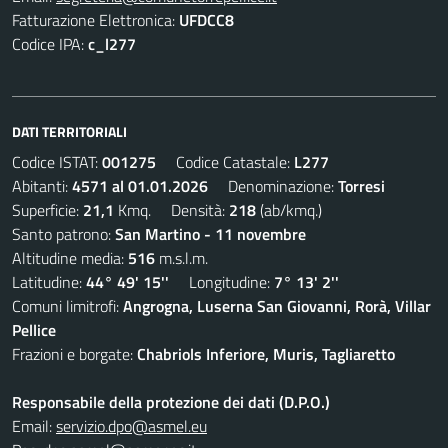
Fatturazione Elettronica:
UFDCC8
Codice IPA:
c_l277
DATI TERRITORIALI
Codice ISTAT:
001275
Codice Catastale:
L277
Abitanti:
4571 al 01.01.2026
Denominazione:
Torresi
Superficie:
21,1
Kmq. Densità:
218
(ab/kmq.)
Santo patrono:
San Martino - 11 novembre
Altitudine media:
516
m.s.l.m.
Latitudine:
44° 49' 15''
Longitudine:
7° 13' 2''
Comuni limitrofi:
Angrogna, Luserna San Giovanni, Rorà, Villar
Pellice
Frazioni e borgate:
Chabriols Inferiore, Muris, Tagliaretto
Responsabile della protezione dei dati (D.P.O.)
Email:
servizio.dpo@asmel.eu