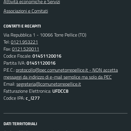
Attività economiche e Servizi
Associazioni e Comitati
CONTATTI E RECAPITI
Via Repubblica 1 - 10066 Torre Pellice (TO)
Tel:
0121.953221
Fax:
0121.520011
Codice Fiscale:
01451120016
Partita IVA:
01451120016
P.E.C.:
protocollo@pec.comunetorrepellice.it - NON accetta
messaggi da indirizzo di e-mail semplice ma solo da PEC
Email:
segreteria@comunetorrepellice.it
Fatturazione Elettronica:
UFDCC8
Codice IPA:
c_l277
DATI TERRITORIALI