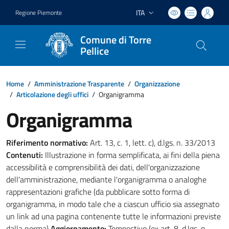
ITA
Regione Piemonte
Lingua attiva:
Comune di Torre
Pellice
Home
/
Amministrazione Trasparente
/
Organizzazione
/
Articolazione degli uffici
/
Organigramma
Organigramma
Riferimento normativo:
Art. 13, c. 1, lett. c), d.lgs. n. 33/2013
Contenuti:
Illustrazione in forma semplificata, ai fini della piena
accessibilità e comprensibilità dei dati, dell'organizzazione
dell'amministrazione, mediante l'organigramma o analoghe
rappresentazioni grafiche (da pubblicare sotto forma di
organigramma, in modo tale che a ciascun ufficio sia assegnato
un link ad una pagina contenente tutte le informazioni previste
dalla norma)
Aggiornamento:
Tempestivo (ex art. 8, d.lgs. n.