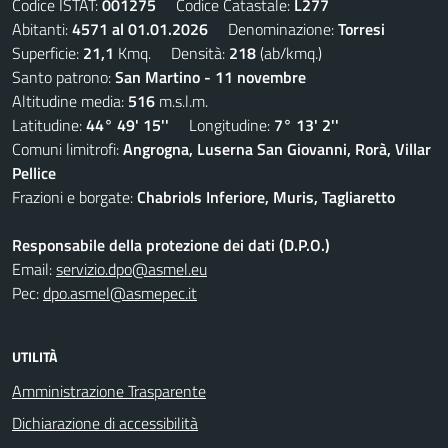
Codice ISTAT:
001275
Codice Catastale:
L277
Abitanti:
4571 al 01.01.2026
Denominazione:
Torresi
Superficie:
21,1
Kmq. Densità:
218
(ab/kmq.)
Santo patrono:
San Martino - 11 novembre
Altitudine media:
516
m.s.l.m.
Latitudine:
44° 49' 15''
Longitudine:
7° 13' 2''
Comuni limitrofi:
Angrogna, Luserna San Giovanni, Rorà, Villar
Pellice
Frazioni e borgate:
Chabriols Inferiore, Muris, Tagliaretto
Responsabile della protezione dei dati (D.P.O.)
Email:
servizio.dpo@asmel.eu
Pec:
dpo.asmel@asmepec.it
UTILITÀ
Amministrazione Trasparente
Dichiarazione di accessibilità