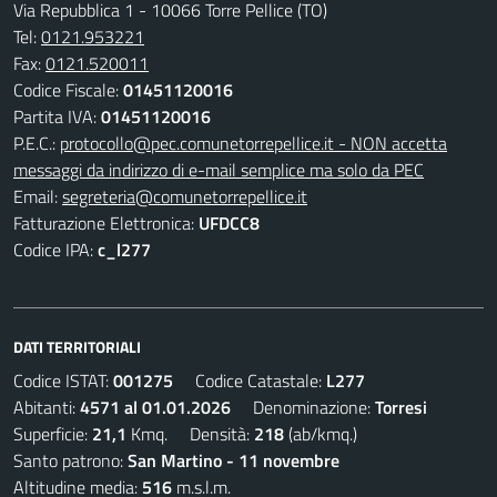
Via Repubblica 1 - 10066 Torre Pellice (TO)
Tel:
0121.953221
Fax:
0121.520011
Codice Fiscale:
01451120016
Partita IVA:
01451120016
P.E.C.:
protocollo@pec.comunetorrepellice.it - NON accetta
messaggi da indirizzo di e-mail semplice ma solo da PEC
Email:
segreteria@comunetorrepellice.it
Fatturazione Elettronica:
UFDCC8
Codice IPA:
c_l277
DATI TERRITORIALI
Codice ISTAT:
001275
Codice Catastale:
L277
Abitanti:
4571 al 01.01.2026
Denominazione:
Torresi
Superficie:
21,1
Kmq. Densità:
218
(ab/kmq.)
Santo patrono:
San Martino - 11 novembre
Altitudine media:
516
m.s.l.m.