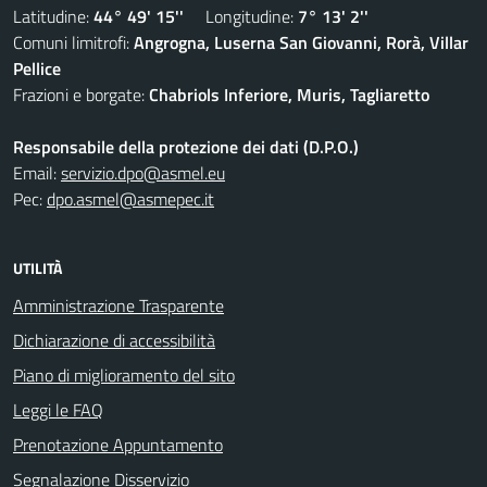
Latitudine:
44° 49' 15''
Longitudine:
7° 13' 2''
Comuni limitrofi:
Angrogna, Luserna San Giovanni, Rorà, Villar
Pellice
Frazioni e borgate:
Chabriols Inferiore, Muris, Tagliaretto
Responsabile della protezione dei dati (D.P.O.)
Email:
servizio.dpo@asmel.eu
Pec:
dpo.asmel@asmepec.it
UTILITÀ
Amministrazione Trasparente
Dichiarazione di accessibilità
Piano di miglioramento del sito
Leggi le FAQ
Prenotazione Appuntamento
Segnalazione Disservizio