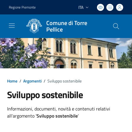
ITA
Regione Piemonte
Lingua attiva:
Comune di Torre
Pellice
Home
/
Argomenti
/
Sviluppo sostenibile
Sviluppo sostenibile
Dettagli argomento
Informazioni, documenti, novità e contenuti relativi
all'argomento '
Sviluppo sostenibile
'