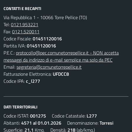
CONTATTI E RECAPITI
Via Repubblica 1 - 10066 Torre Pellice (TO)
Tel:
0121.953221
Fax:
0121.520011
Codice Fiscale:
01451120016
Partita IVA:
01451120016
P.E.C.:
protocollo@pec.comunetorrepellice.it - NON accetta
messaggi da indirizzo di e-mail semplice ma solo da PEC
Email:
segreteria@comunetorrepellice.it
Fatturazione Elettronica:
UFDCC8
Codice IPA:
c_l277
DATI TERRITORIALI
Codice ISTAT:
001275
Codice Catastale:
L277
Abitanti:
4571 al 01.01.2026
Denominazione:
Torresi
Superficie:
21,1
Kmq. Densità:
218
(ab/kmq.)