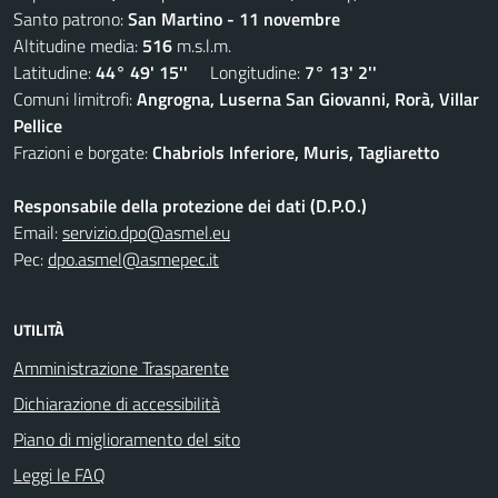
Santo patrono:
San Martino - 11 novembre
Altitudine media:
516
m.s.l.m.
Latitudine:
44° 49' 15''
Longitudine:
7° 13' 2''
Comuni limitrofi:
Angrogna, Luserna San Giovanni, Rorà, Villar
Pellice
Frazioni e borgate:
Chabriols Inferiore, Muris, Tagliaretto
Responsabile della protezione dei dati (D.P.O.)
Email:
servizio.dpo@asmel.eu
Pec:
dpo.asmel@asmepec.it
UTILITÀ
Amministrazione Trasparente
Dichiarazione di accessibilità
Piano di miglioramento del sito
Leggi le FAQ