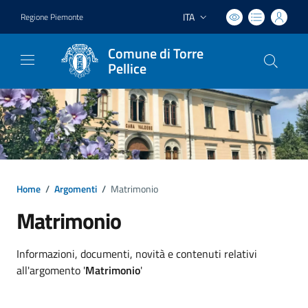
ITA
Regione Piemonte
Lingua attiva:
Comune di Torre
Pellice
Home
/
Argomenti
/
Matrimonio
Matrimonio
Dettagli argomento
Informazioni, documenti, novità e contenuti relativi
all'argomento '
Matrimonio
'