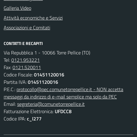
Galleria Video
Attività economiche e Servizi
Associazioni e Comitati
CONTATTI E RECAPITI
Via Repubblica 1 - 10066 Torre Pellice (TO)
Tel:
0121.953221
Fax:
0121.520011
Codice Fiscale:
01451120016
Partita IVA:
01451120016
P.E.C.:
protocollo@pec.comunetorrepellice.it - NON accetta
messaggi da indirizzo di e-mail semplice ma solo da PEC
Email:
segreteria@comunetorrepellice.it
Fatturazione Elettronica:
UFDCC8
Codice IPA:
c_l277