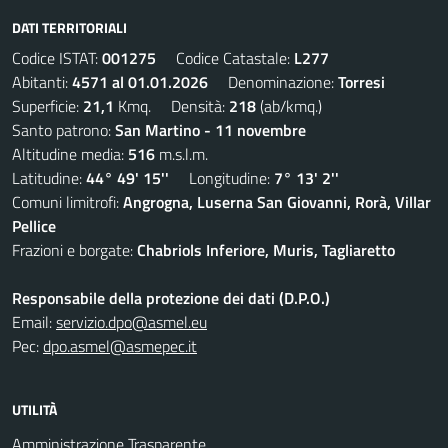
DATI TERRITORIALI
Codice ISTAT:
001275
Codice Catastale:
L277
Abitanti:
4571 al 01.01.2026
Denominazione:
Torresi
Superficie:
21,1
Kmq. Densità:
218
(ab/kmq.)
Santo patrono:
San Martino - 11 novembre
Altitudine media:
516
m.s.l.m.
Latitudine:
44° 49' 15''
Longitudine:
7° 13' 2''
Comuni limitrofi:
Angrogna, Luserna San Giovanni, Rorà, Villar
Pellice
Frazioni e borgate:
Chabriols Inferiore, Muris, Tagliaretto
Responsabile della protezione dei dati (D.P.O.)
Email:
servizio.dpo@asmel.eu
Pec:
dpo.asmel@asmepec.it
UTILITÀ
Amministrazione Trasparente